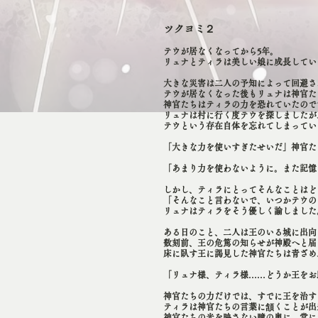
​ツクヨミ２​
テウが居なくなってから5年。
リュナとティラは美しい娘に成長してい
大きな災害は二人の予知によって回避さ
テウが居なくなった後もリュナは神官た
神官たちはティラの力を恐れていたので
リュナは村に行く度テウを探しましたが
テウという存在自体を忘れてしまってい
「大きな力を使いすぎたせいだ」神官た
「あまり力を使わないように。また記憶
しかし、ティラにとってそんなことはど
「そんなこと言わないで、いつかテウの
リュナはティラをそう優しく諭しました
ある日のこと、二人は王のいる城に出向
数刻前、王の危篤の知らせが神殿へと届
床に臥す王に謁見した神官たちは青ざめ
「リュナ様、ティラ様……どうか王をお
神官たちの力だけでは、すでに王を治す
ティラは神官たちの言葉に頷くことが出
神官たちの光を映さない瞳の奥に、常に