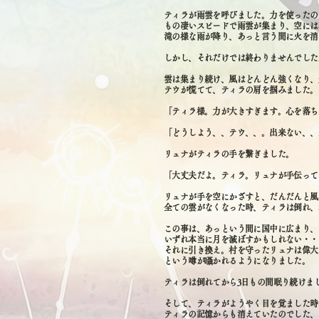
ティラが雨雲を呼びました。力を使ったの
もの凄いスピードで雨雲が集まり、空には
滝の様な雨が降り、あっと言う間に火を消
しかし、それだけでは終わりませんでした
雲は集まり続け、風はどんどん強くなり、
テウが慌てて、ティラの肩を掴みました。
「ティラ様。力が大きすぎます。心を落ち
「どうしよう、、テウ、、。出来ない、、
リュナがティラの手を繋ぎました。
「大丈夫だよ。ティラ。リュナが手伝って
リュナが手を空にかざすと、だんだんと風
全ての雲がなくなった時、ティラは倒れ、
この事は、あっという間に国中に広まり、
いずれ本当に月を滅ぼすかもしれない・・
それに引き換え。村を守ったリュナは偉大
という噂が囁かれるようになりました。
ティラは倒れてから3日もの間眠り続けま
そして、ティラがようやく目を覚ました時
ティラの記憶からも消えていたのでした、