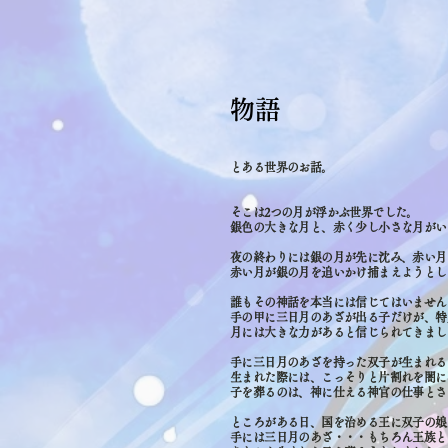
物語
とある世界のお話。
そこは2つの月が浮かぶ世界でした。
銀色の大きな月と、赤く少し小さな月がい
夜の終わりには銀の月が先に沈み、赤い月
赤い月が銀の月を追いかけ捕まえようとし
誰もその神話を本当には信じてはいません
手の甲に三日月のあざが出る子だけが、特
月には大きな力があると信じられてきまし
手に三日月のあざを持った双子が生まれる
生まれた際には、こっそりと片割れを闇に
子を葬るのは、神に仕える神官の仕事とさ
ところがある日、国を治める王に双子の娘
手には三日月のあざ・・・もちろん王族と