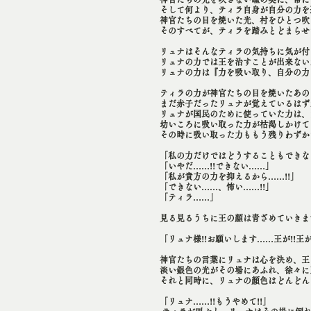
そして何より、ティラ自身が自分の力を
神官たちの目を焼いた光、村をひとつ吹
そのすべてが、ティラを踏みとどまらせ
リュナはそんなティラの気持ちに気が付
リュナの力では王を治すことが出来ない
リュナの力は『力を吸い取り、自分の力
ティラの力が神官たちの目を焼いたあの
まだ赤子だったリュナが覚えているはず
リュナが国民のために使っていた力は、
幼いころに吸い取った力が枯渇しかけて
その時に吸い取った力ももう残りわずか
「私の力だけではどうすることもできな
「いやだ……!!できない……」
「私が貴方の力を抑えるから……!!」
「できない……、怖い……!!」
「ティラ……」
見る見るうちに王の顔は青ざめていきま
「リュナ様!!お願いします……王が!!王が
神官たちの言葉にリュナは心を決め、王
淡い銀色の光がその場にあふれ、徐々に
それと同時に、リュナの顔色はどんどん
「リュナ……!!もうやめて!!」