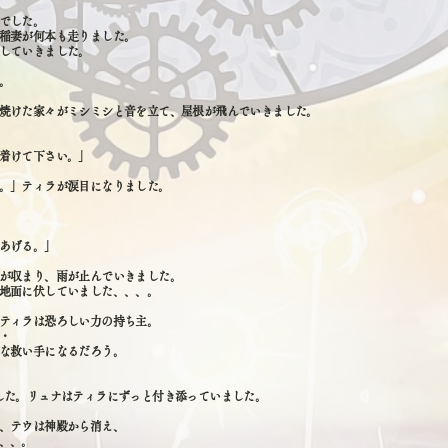
でした。
稲妻が何本も走りました。
していきました。
。
焼けた家々がミシミシと音を立て、屋根が飛んでいきました。
着けて下さい。」
。」ティラが涙目になりました。
あげる。」
が収まり、雨が止んでいきました。
地面に伏していました、、、。
ティラは恐ろしい力の持ち主。
・
な救い手になるだろう。
した。リュナはティラにずっと付き添っていました。
、テウは神殿から消え、
、、。