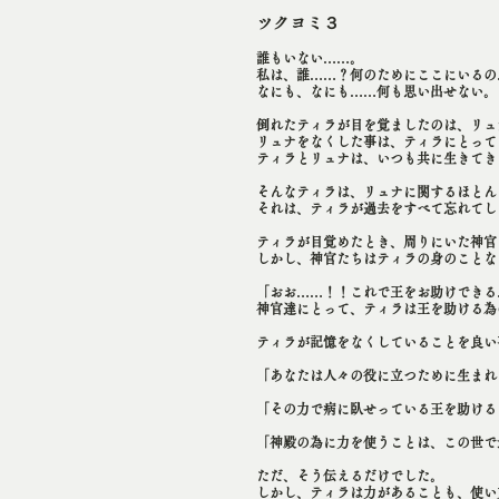
ツクヨミ３
誰もいない……。
私は、誰……？何のためにここにいるの
なにも、なにも……何も思い出せない。
倒れたティラが目を覚ましたのは、リュ
リュナをなくした事は、ティラにとって
ティラとリュナは、いつも共に生きてき
そんなティラは、リュナに関するほとん
それは、ティラが過去をすべて忘れてし
ティラが目覚めたとき、周りにいた神官
しかし、神官たちはティラの身のことな
「おお……！！これで王をお助けできる
神官達にとって、ティラは王を助ける為
ティラが記憶をなくしていることを良い
「あなたは人々の役に立つために生まれ
「その力で病に臥せっている王を助ける
「神殿の為に力を使うことは、この世で
ただ、そう伝えるだけでした。
しかし、ティラは力があることも、使い