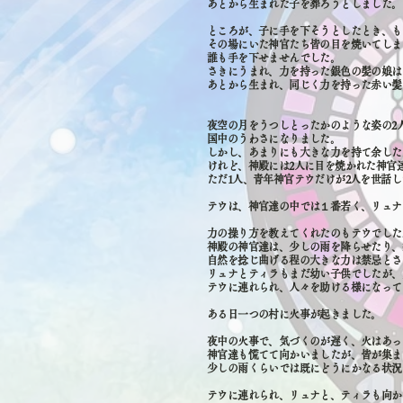
あとから生まれた子を葬ろうとしました。
ところが、子に手を下そうとしたとき、も
その場にいた神官たち皆の目を焼いてしま
誰も手を下せませんでした。
さきにうまれ、力を持った銀色の髪の娘は
あとから生まれ、同じく力を持った赤い髪
夜空の月をうつしとったかのような姿の2
国中のうわさになりました。
しかし、あまりにも大きな力を持て余した
けれど、神殿には2人に目を焼かれた神官
ただ1人、青年神官テウだけが2人を世話
テウは、神官達の中では１番若く、リュナ
力の操り方を教えてくれたのもテウでした
神殿の神官達は、少しの雨を降らせたり、
自然を捻じ曲げる程の大きな力は禁忌とさ
リュナとティラもまだ幼い子供でしたが、
テウに連れられ、人々を助ける様になって
ある日一つの村に火事が起きました。
夜中の火事で、気づくのが遅く、火はあっ
神官達も慌てて向かいましたが、皆が集ま
少しの雨くらいでは既にどうにかなる状況
テウに連れられ、リュナと、ティラも向か