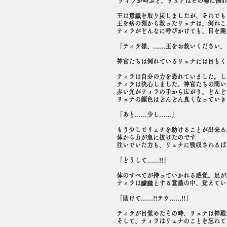
ティラが叫ぶと、リュナはその場に倒れ
王は意識を取り戻しましたが、それでも
王を病の淵から救ったリュナは、倒れこ
ティラがどんなに呼びかけても、目を開
「ティラ様、……王をお救いください、
神官たちは倒れているリュナには目もく
ティラは自分の力を恐れていました。し
ティラは決心しました。神官たちの問い
赤い光がティラの手から広がり、どんど
リュナの顔色はどんどん良くなっていき
「あと……少し……」
もう少しでリュナを助けることが出来る
体から力が急に抜けたのです
注いでいた力も、リュナに吸収されるば
「どうして……!!」
体のすべてが持っていかれる感覚。足が
ティラは朦朧とする意識の中、覚えてい
「助けて……!!テウ……!!」
ティラが目覚めたその時、リュナは神殿
そして、ティラはリュナのことを忘れて