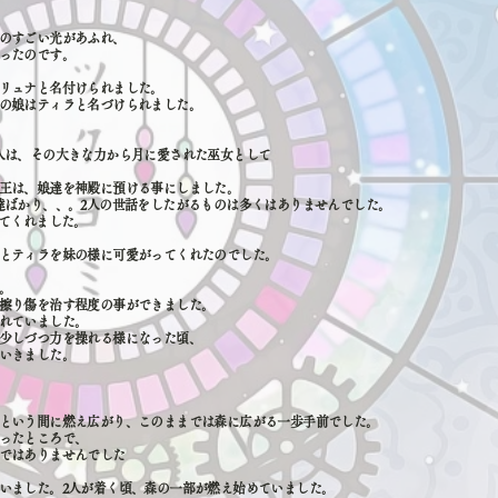
のすごい光があふれ、
ったのです。
リュナと名付けられました。
の娘はティラと名づけられました。
人は、その大きな力から月に愛された巫女として
王は、娘達を神殿に預ける事にしました。
達ばかり、、。2人の世話をしたがるものは多くはありませんでした。
してくれました。
とティラを妹の様に可愛がってくれたのでした。
。
擦り傷を治す程度の事ができました。
れていました。
少しづつ力を操れる様になった頃、
いきました。
という間に燃え広がり、このままでは森に広がる一歩手前でした。
ったところで、
ではありませんでした
いました。2人が着く頃、森の一部が燃え始めていました。